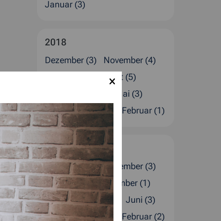
Januar (3)
2018
Dezember (3)
November (4)
Oktober (2)
August (5)
Juli (1)
Juni (2)
Mai (3)
April (1)
März (2)
Februar (1)
2017
Dezember (4)
November (3)
Oktober (2)
September (1)
August (1)
Juli (4)
Juni (3)
April (2)
März (1)
Februar (2)