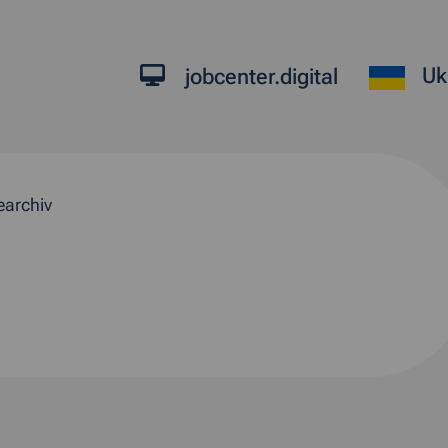
Uk
jobcenter.digital
earchiv