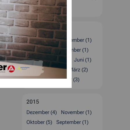
Januar (4)
2016
Dezember (5)
November (1)
Oktober (1)
September (1)
August (4)
Juli (2)
Juni (1)
Mai (1)
April (4)
März (2)
Februar (4)
Januar (3)
2015
Dezember (4)
November (1)
Oktober (5)
September (1)