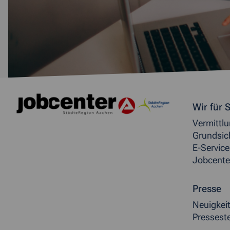
Weitere allgemeine Inf
Wir für S
Vermittl
Grundsic
E-Service
Jobcente
Presse
Neuigkei
Presseste