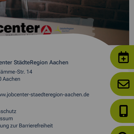
enter StädteRegion Aachen
ämme-Str. 14
0 Aachen
w.jobcenter-staedteregion-aachen.de
nschutz
essum
ung zur Barrierefreiheit