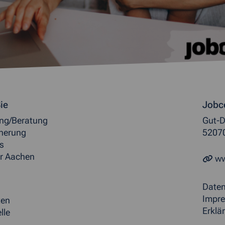
ormationen
ie
Jobc
ung/Beratung
Gut-D
herung
5207
s
r Aachen
ww
Date
Impr
ten
Erklär
lle