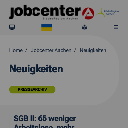
Springe direkt zum Inhalt
Ukraine
jobcenter.digital
Leichte Sprach
Me
Home
Jobcenter Aachen
Neuigkeiten
Neuigkeiten
PRESSEARCHIV
SGB II: 65 weniger
Arbeitslose, mehr