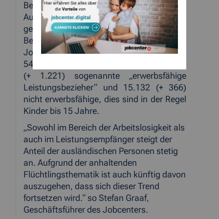
Bedarfsgemeinschaften beläuft sich im
August 2015 auf
28.844 (+ 912
gegenüber Aug. 2014). In den
Bedarfsgemeinschaften betreute das
Jobcenter im August 2015 insgesamt
54.676 (+ 1.587) Personen, hiervon 39.544
(+ 1.221) sogenannte „erwerbsfähige
Leistungsbezieher“ und 15.132 (+ 366)
nicht erwerbsfähige, dies sind in der Regel
Kinder bis 15 Jahre.
„Sowohl im Bereich der Arbeitslosigkeit als
auch im Leistungsempfänger steigt der
Anteil der ausländischen Personen stetig
an. Aufgrund der anhaltenden
Flüchtlingsthematik ist auch künftig davon
auszugehen, dass sich dieser Trend
fortsetzen wird.“ so Stefan Graaf,
Geschäftsführer des Jobcenters.