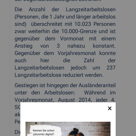
Die Anzahl der Langzeitarbeitslosen
(Personen, die 1 Jahr und länger arbeitslos
sind)
überschreitet mit 10.023 Personen
zwar weiterhin die 10.000-Grenze und ist
gegenüber dem Vormonat mit einem
Anstieg von 3 nahezu konstant.
Gegenüber dem Vorjahresmonat konnte
auch hier die Zahl der
Langzeitarbeitslosen jedoch um 237
Langzeitarbeitslose reduziert werden.
Gestiegen ist hingegen der Ausländeranteil
unter den Arbeitslosen:
Während im
Vorjahresmonat, August 2014, jeder 4.
SGB-II-Arbeitslose Ausländer war, beträgt
aktuell der Ausländeranteil mit 5.478
Personen 29,0%.
Die
hochgerechnete Anzahl der