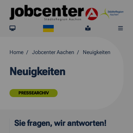
Springe direkt zum Inhalt
Ukraine
jobcenter.digital
Leichte Sprach
Me
Home
Jobcenter Aachen
Neuigkeiten
Neuigkeiten
PRESSEARCHIV
Sie fragen, wir antworten!