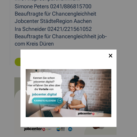
Simone Peters 0241/886815700
Beauftragte für Chancengleichheit
Jobcenter StädteRegion Aachen
Ira Schneider 02421/221561052
Beauftragte für Chancengleichheit job-
com Kreis Düren
ZURÜCK