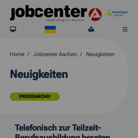
Springe direkt zum Inhalt
Ukraine
jobcenter.digital
Leichte Sprach
Me
Home
Jobcenter Aachen
Neuigkeiten
Neuigkeiten
PRESSEARCHIV
Telefonisch zur Teilzeit-
Berufsausbildung beraten