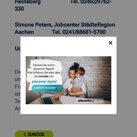
Heinsberg Tel. 02452/9762-
330
Simone Peters, Jobcenter StädteRegion
Aachen Tel. 0241/88681-5700
Udo Hohensee, jobcom Kreis Düren
Tel. 02421/22 156 1116
Die Beraterinnen und Berater stehen auch
unabhängig von der Veranstaltung für
Fragen unterstützend zur Seite. Außerdem
ist auch das regionale Netzwerk
Teilzeitausbildung der Region Aachen eine
Anlaufstelle für Interessierte.
ZURÜCK