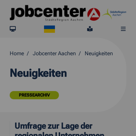
Springe direkt zum Inhalt
Ukraine
jobcenter.digital
Leichte Sprach
Me
Home
Jobcenter Aachen
Neuigkeiten
Neuigkeiten
PRESSEARCHIV
Umfrage zur Lage der
regionalen Unternehmen