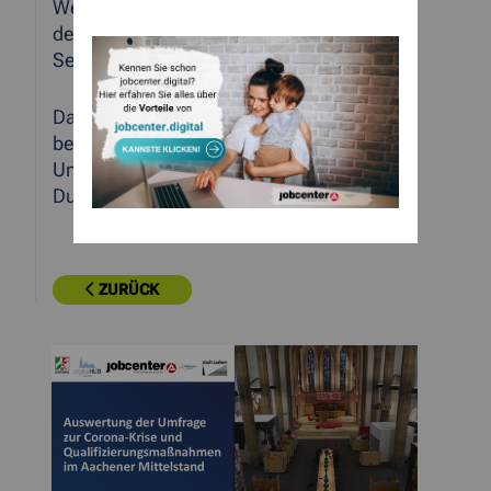
Weitere Informationen und einen Link zu
den Gesamtergebnissen gibt es auf den
Seiten des
Digital Hub
.
Das Jobcenter StädteRegion Aachen
bedankt sich beim Digital Hub für die
Unterstützung und technische
Durchführung der Umfrage.
ZURÜCK