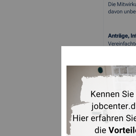
Die Mitwirk
davon unbe
Anträge, I
Vereinfacht
Über das Ko
www.job
Die Mitarbe
Mail, um all
Aktuelle In
es auch unt
www.arb
Ab sofort i
Diese laute
Kontaktcen