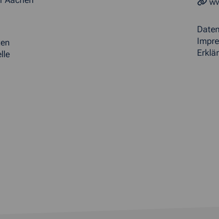
r Aachen
ww
Date
Impr
ten
Erklär
lle