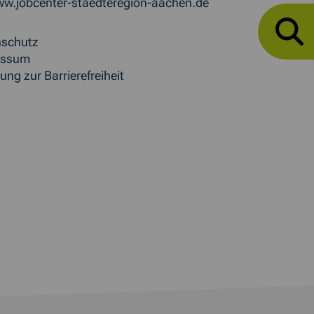
w.jobcenter-staedteregion-aachen.de
nschutz
essum
ung zur Barrierefreiheit