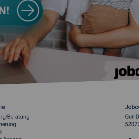
ormationen
ie
Jobc
ung/Beratung
Gut-D
herung
5207
s