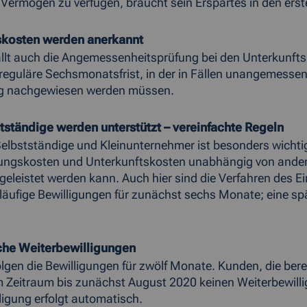
 Vermögen zu verfügen, braucht sein Erspartes in den ers
skosten werden anerkannt
ällt auch die Angemessenheitsprüfung bei den Unterkunft
 reguläre Sechsmonatsfrist, in der in Fällen unangemess
g nachgewiesen werden müssen.
tständige werden unterstützt – vereinfachte Regeln
Selbstständige und Kleinunternehmer ist besonders wichtig
ungskosten und Unterkunftskosten unabhängig von andere
l geleistet werden kann. Auch hier sind die Verfahren des
rläufige Bewilligungen für zunächst sechs Monate; eine sp
he Weiterbewilligungen
olgen die Bewilligungen für zwölf Monate. Kunden, die ber
 Zeitraum bis zunächst August 2020 keinen Weiterbewillig
ligung erfolgt automatisch.