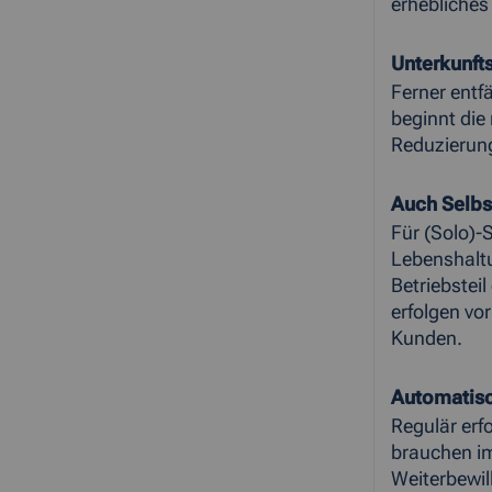
erhebliches
Unterkunft
Ferner entf
beginnt die
Reduzierun
Auch Selbs
Für (Solo)-
Lebenshalt
Betriebstei
erfolgen vo
Kunden.
Automatisc
Regulär erf
brauchen im
Weiterbewil