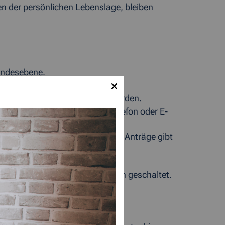
en der persönlichen Lebenslage, bleiben
undesebene.
rmlos fristwahrend gestellt werden.
ellstmöglich, bevorzugt per Telefon oder E-
er Grundsicherung und abrufbare Anträge gibt
Freiberufler und alle Betroffenen geschaltet.