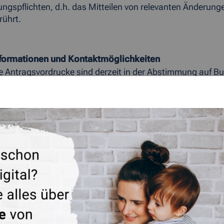
ungspflichten, d.h. das Mitteilen von relevanten Änderung
rührt.
nformationen und Kontaktmöglichkeiten
e Antragsvordrucke sind derzeit in der Abstimmung auf B
ntaktcenter des Jobcenters
center-staedteregion-aachen.de/service
können Anträge fo
iterinnen und Mitarbeiter des Jobcenters melden sich schn
es Notwendige individuell zu klären.
formationen, einen Überblick über die Neuregelungen in d
er:
eitsagentur.de/corona-grundsicherung
st auch eine bundesweite Sonderhotline für Selbstständige, 
t: 0800 – 4 5555 23.
ter nutzen