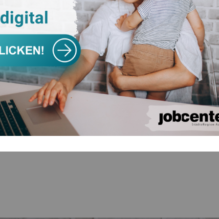
von den gesetzlichen Neuregelungen weist das Jobcenter 
w.jobcenter-staedteregion-aachen.de
/service können al
mit dem Jobcenter in der StädteRegion Aachen treten: Es k
sowie Anträge direkt online übermittelt werden. Das Einrei
.
center-staedteregion-aachen.de/service/
ÜCK