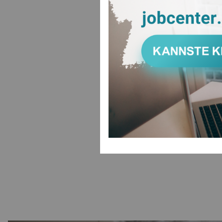
Unabhängig 
Unter
ww
in Kontakt 
Unterlagen 
erforderlich
www.job
ZUR