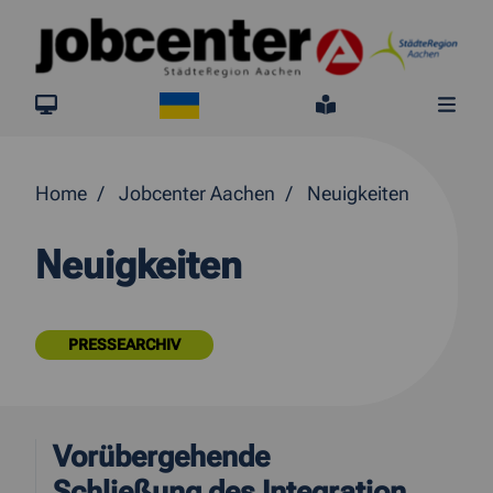
Springe direkt zum Inhalt
Ukraine
jobcenter.digital
Leichte Sprach
Me
Home
Jobcenter Aachen
Neuigkeiten
Neuigkeiten
PRESSEARCHIV
Vorübergehende
Schließung des Integration