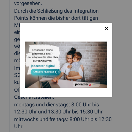
vorgesehen.
Durch die Schließung des Integration
Points können die bisher dort tätigen
Mitarbeiter am jeweiligen Hauptstandort
eingesetzt werden; zugleich können
geflüchtete Menschen nunmehr flexibel
während der regulären Öffnungszeiten –
die erste Meldung ist auch ohne Termin
möglich –vorsprechen.
Im Falle wieder ansteigender Zugänge ins
SGB II kann der Integration Point
kurzfristig wieder reaktiviert werden.
Öffnungszeiten der Jobcenter-
Geschäftsstellen:
montags und dienstags: 8:00 Uhr bis
12:30 Uhr und 13:30 Uhr bis 15:30 Uhr
mittwochs und freitags: 8:00 Uhr bis 12:30
Uhr