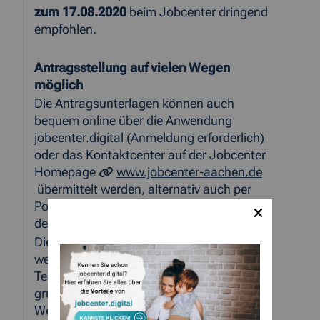
zum 17.08.2020
beim Jobcenter dringend
empfohlen.
Antragsstellung auf vielen Wegen
möglich
Die Antragsunterlagen können auch
bequem online über die Anwendung
jobcenter.digital (Anmeldung erforderlich)
oder das Kontaktcenter auf der Jobcenter
Homepage
www.jobcenter-aachen.de
übermittelt werden, alternativ auch per
Post oder Einwurf in die Hausbriefkästen
der Jobcenter-Geschäftsstellen.
Die Jobcenter-Geschäftsstellen sind
weiterhin nach vorheriger, telefonischer
Terminvereinbarung zugänglich;
grundsätzlich ist für den
Weiterbewilligungsantrag auch keine