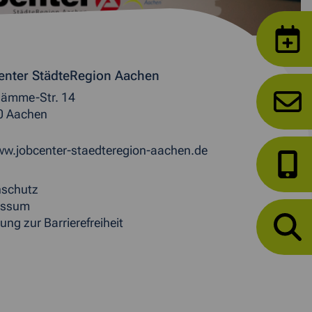
enter StädteRegion Aachen
ämme-Str. 14
0 Aachen
w.jobcenter-staedteregion-aachen.de
nschutz
essum
ung zur Barrierefreiheit