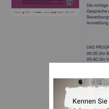
Die richtig
Gespräc
Bewerbungsu
Anmeldung 
Hannah
offer
DAS PROG
09:30 Uhr 
09:40 Uhr V
10:00 Uhr J
kennen
12:45 Uhr 