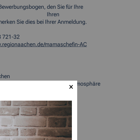
Bewerbungsbogen, den Sie für Ihre
eratung zu Ihren
erken Sie dies bei Ihrer Anmeldung.
21-32
.regionaachen.de/mamaschefin-AC
chen
n lernen sich in entspannter Atmosphäre