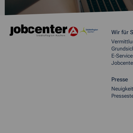
Weitere allgemeine Inf
Wir für S
Vermittl
Grundsic
E-Service
Jobcente
Presse
Neuigkei
Presseste