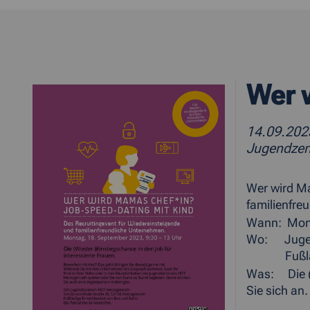
Wer 
14.09.20
Jugendzen
Wer wird Ma
familienfre
Wann: Mont
Wo: Jugend
Fußläufig
Was: Die (W
Sie sich an.