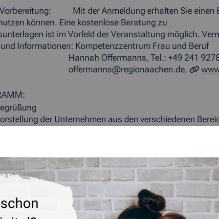
e Vorbereitung: Mit der Anmeldung erhalten Sie einen 
he nutzen können. Eine kostenlose B
nterlagen ist im Vorfeld der Veranstaltung möglich. Verm
und Informationen: Kompetenzzentrum Frau und Beruf
 Offermanns, Tel.: +49 241 9278 7
manns@regionaachen.de,
www
RAMM:
Begrüßung
orstellung der Unternehmen aus den verschiedenen Berei
ob-Speed-Dating mit Kind Bewerberinnen und Unternehme
Abschluss