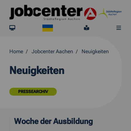
Springe direkt zum Inhalt
Ukraine
jobcenter.digital
Leichte Sprach
Me
Home
Jobcenter Aachen
Neuigkeiten
Neuigkeiten
PRESSEARCHIV
Woche der Ausbildung