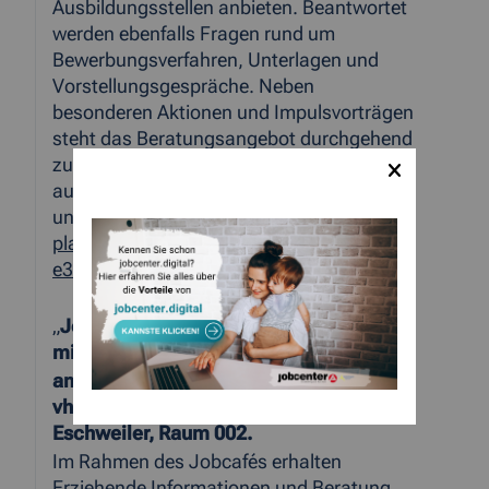
Ausbildungsstellen anbieten. Beantwortet
werden ebenfalls Fragen rund um
Bewerbungsverfahren, Unterlagen und
Vorstellungsgespräche. Neben
besonderen Aktionen und Impulsvorträgen
steht das Beratungsangebot durchgehend
zur Verfügung. Das Programm, bestehend
aus 13 Veranstaltungen, ist zu finden
unter:
www.aquis-
plaza.de/events/woche-der-ausbildung-
e37577/
„
Jobcafé in Eschweiler in
Kooperation
mit der Volkshochschule Eschweiler“
am Montag, 13. März, 14:00 - 16:00 Uhr
vhs-Haus, Kaiserstr. 4a, 52249
Eschweiler, Raum 002.
Im Rahmen des Jobcafés erhalten
Erziehende Informationen und Beratung,