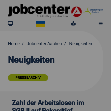
Springe direkt zum Inhalt
Ukraine
jobcenter.digital
Leichte Sprach
Me
Home
Jobcenter Aachen
Neuigkeiten
Neuigkeiten
PRESSEARCHIV
Zahl der Arbeitslosen im
SGB II auf Rekordtief