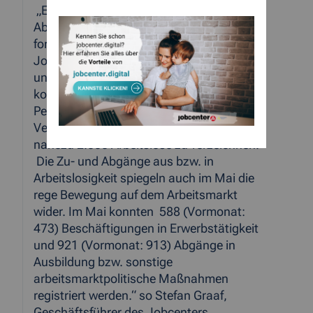
„Erfreulicherweise setzt sich der
Abwärtstrend der Arbeitslosigkeit weiter
fort. Erstmals ist die 15.000-Marke im
Jobcenter StädteRegion Aachen
unterschritten worden. Von April auf Mai
konnte die Arbeitslosigkeit um weitere 520
Personen zurückgefahren werden. Im
Vergleich zum Vorjahr ist ein Rückgang um
nahezu 2.000 Arbeitslose zu verzeichnen.
Die Zu- und Abgänge aus bzw. in
Arbeitslosigkeit spiegeln auch im Mai die
rege Bewegung auf dem Arbeitsmarkt
wider. Im Mai konnten 588 (Vormonat:
473) Beschäftigungen in Erwerbstätigkeit
und 921 (Vormonat: 913) Abgänge in
Ausbildung bzw. sonstige
arbeitsmarktpolitische Maßnahmen
registriert werden.“ so Stefan Graaf,
Geschäftsführer des Jobcenters