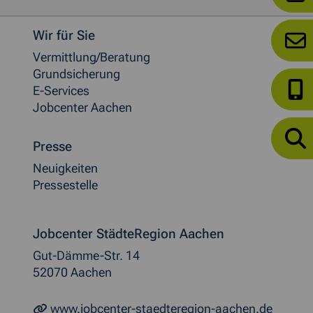
Weitere allgemeine Informationen
Wir für Sie
Vermittlung/Beratung
Grundsicherung
E-Services
Jobcenter Aachen
Presse
Neuigkeiten
Pressestelle
Jobcenter StädteRegion Aachen
Gut-Dämme-Str. 14
52070 Aachen
www.jobcenter-staedteregion-aachen.de