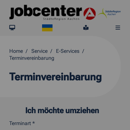
Springe direkt zum Inhalt
Ukraine
jobcenter.digital
Leichte Sprach
Me
Home
Service
E-Services
Terminvereinbarung
Terminvereinbarung
Ich möchte umziehen
Terminart *