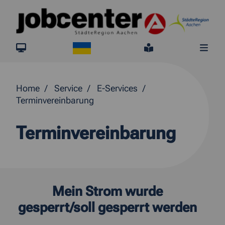
Springe direkt zum Inhalt
Ukraine
jobcenter.digital
Leichte Sprach
Me
Home
Service
E-Services
Terminvereinbarung
Terminvereinbarung
Mein Strom wurde
gesperrt/soll gesperrt werden