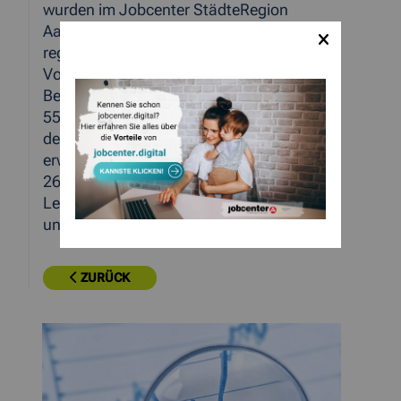
wurden im Jobcenter StädteRegion
Aachen 29.103 Bedarfsgemeinschaften
registriert. Dies waren 140 mehr als im
Vormonat. In diesen
Bedarfsgemeinschaften wurden etwa
55.500 Personen betreut, hiervon neben
den sonstigen Personen ca. 39.492
erwerbsfähige Leistungsberechtigte (+
263) und 14.134 nicht erwerbsfähige
Leistungsberechtigte (in der Regel Kinder
unter 15 Jahre) (+ 76).
ZURÜCK