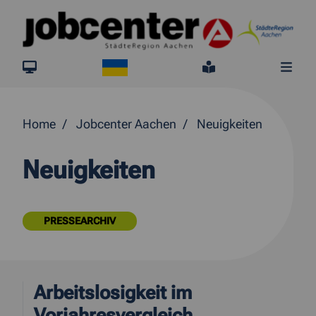
Springe direkt zum Inhalt
Ukraine
jobcenter.digital
Leichte Sprach
Me
Home
Jobcenter Aachen
Neuigkeiten
Neuigkeiten
PRESSEARCHIV
Arbeitslosigkeit im
Vorjahresvergleich