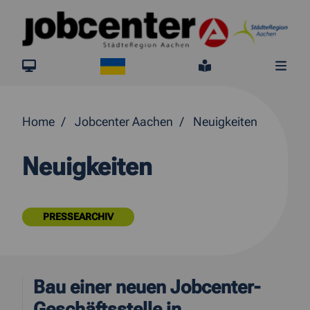
Springe direkt zum Inhalt
Ukraine
jobcenter.digital
Leichte Sprach
Me
Home
Jobcenter Aachen
Neuigkeiten
Neuigkeiten
PRESSEARCHIV
Bau einer neuen Jobcenter-
Geschäftsstelle in