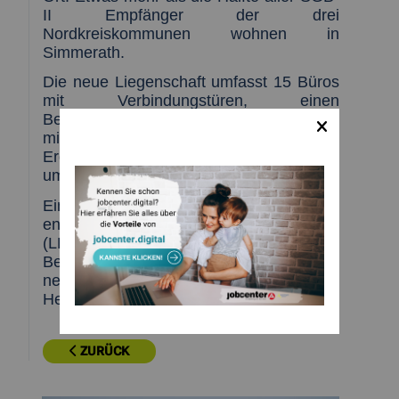
II Empfänger der drei
Nordkreiskommunen wohnen in
Simmerath.
Die neue Liegenschaft umfasst 15 Büros
mit Verbindungstüren, einen
Besprechungsraum, einen Wartebereich
mit Informationsmedien und ist im
Erdgeschoss komplett barrierefrei. Sie
umfasst 473qm.
Ein modernes und zugleich
energiesparendes Beleuchtungskonzept
(LED) sowie ausreichend Parkplätze incl.
Behindertenparkplätze ergänzen die
neue Liegenschaft. Die Eröffnung ist für
Herbst 2018 vorgesehen.
ZURÜCK