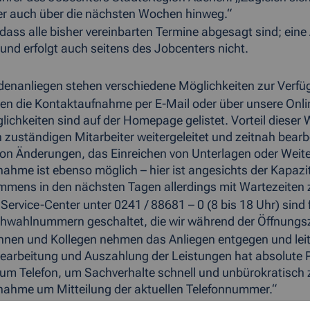
er auch über die nächsten Wochen hinweg.“
, dass alle bisher vereinbarten Termine abgesagt sind; eine
 und erfolgt auch seitens des Jobcenters nicht.
denanliegen stehen verschiedene Möglichkeiten zur Verfü
en die Kontaktaufnahme per E-Mail oder über unsere Onlin
ichkeiten sind auf der Homepage gelistet. Vorteil dieser We
n zuständigen Mitarbeiter weitergeleitet und zeitnah bearb
von Änderungen, das Einreichen von Unterlagen oder Weite
ahme ist ebenso möglich – hier ist angesichts der Kapaz
mens in den nächsten Tagen allerdings mit Wartezeiten 
ervice-Center unter 0241 / 88681 – 0 (8 bis 18 Uhr) sind f
hwahlnummern geschaltet, die wir während der Öffnungsz
innen und Kollegen nehmen das Anliegen entgegen und lei
Bearbeitung und Auszahlung der Leistungen hat absolute Pri
um Telefon, um Sachverhalte schnell und unbürokratisch zu
ahme um Mitteilung der aktuellen Telefonnummer.“
Anliegen wie die Beantragung einer Mobilticket-Berechtigu