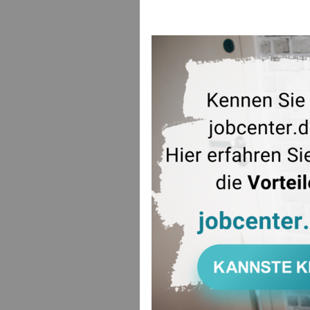
Unterkunfts
selbstverst
Fällen, in 
erstmaligen
Online-Anw
unter:
www.job
(Die Seite w
ZUR