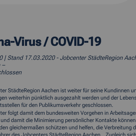
na-Virus / COVID-19
20
| Stand 17.03.2020 - Jobcenter StädteRegion Aach
 –
chlossen
er StädteRegion Aachen ist weiter für seine Kundinnen u
gen weiterhin pünktlich ausgezahlt werden und der Lebensu
tsstellen für den Publikumsverkehr geschlossen.
er folgt damit dem bundesweiten Vorgehen in Arbeitsage
nd damit die Minimierung persönlicher Kontakte können 
den gleichermaßen schützen und helfen, die Verbreitung d
hrer des Jobcenters StädteRegion Aachen. „Zugleich siche