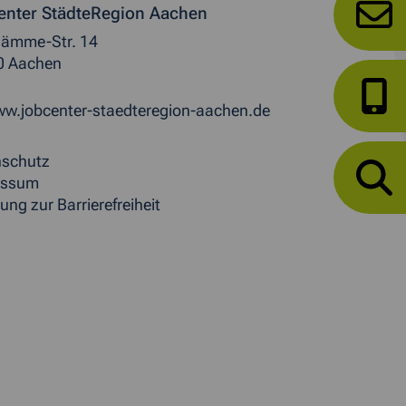
enter StädteRegion Aachen
ämme-Str. 14
0 Aachen
w.jobcenter-staedteregion-aachen.de
nschutz
essum
ung zur Barrierefreiheit