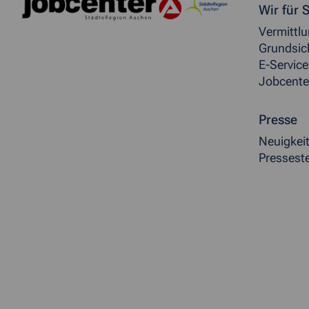
Weitere allgemeine Inf
Wir für S
Vermittl
Grundsic
E-Service
Jobcente
Presse
Neuigkei
Presseste