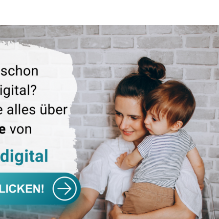
kosten stehen auf der Jobcenter Homepage einfache Tool
ändlich auch per Post oder durch Einwurf in den Hausbrief
denen bisher persönliche Vorsprachen erforderlich waren, w
 Beantragung von Leistungen, entfallen diese derzeit.
endungen, Kontaktformulare, Anträge zum Download, E-M
center-staedteregion-aachen.de/service/
ird ständig erweitert)
ÜCK