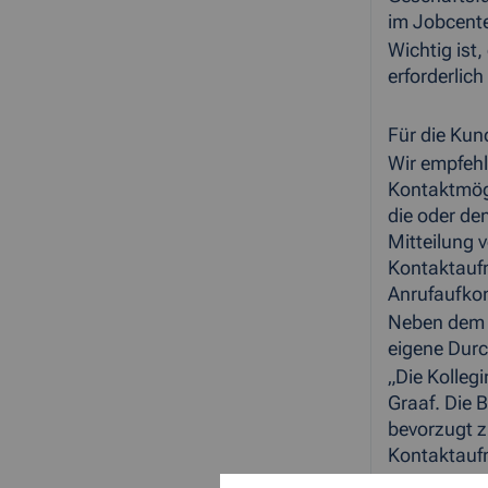
im Jobcent
Wichtig ist
erforderlich
Für die Kun
Wir empfehl
Kontaktmögl
die oder de
Mitteilung 
Kontaktaufn
Anrufaufkom
Neben dem S
eigene Durc
„Die Kolleg
Graaf. Die 
bevorzugt z
Kontaktaufn
Für einige 