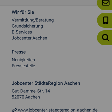
Weitere allgemeine Informationen
Wir für Sie
Vermittlung/Beratung
Grundsicherung
E-Services
Jobcenter Aachen
Presse
Neuigkeiten
Pressestelle
Jobcenter StädteRegion Aachen
Gut-Dämme-Str. 14
52070 Aachen
www.jobcenter-staedteregion-aachen.de