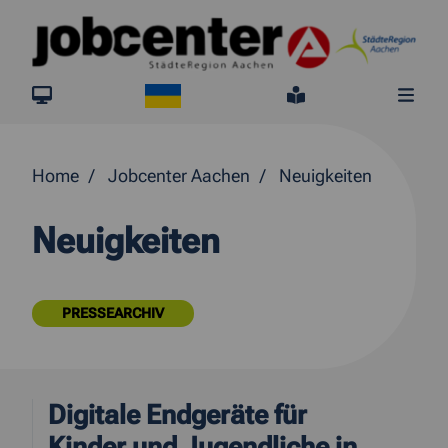
Springe direkt zum Inhalt
Ukraine
jobcenter.digital
Leichte Sprach
Me
Home
Jobcenter Aachen
Neuigkeiten
Neuigkeiten
PRESSEARCHIV
Digitale Endgeräte für
Kinder und Jugendliche in