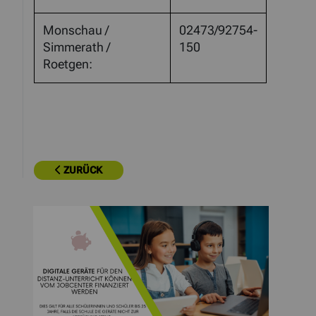
Monschau /
02473/92754-
Simmerath /
150
Roetgen:
ZURÜCK