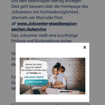
und dem beantragten Betrag anzeigen.
Dies geht bequem über die Homepage des
Jobcenters mit Hochlademöglichkeit,
alternativ per Mail oder Post.
www.Jobcenter-staedteregion-
aachen.de/service
Das Jobcenter stellt eine kurzfristige
Prüfung und Rückmeldung sicher.
Update 18.02.2021: HIER finden Sie
Antworten auf häufig gestellte Fragen zu
dieser Leistung und dem Verfahren.
Für Rückfragen stehen die jeweiligen
Geschäftsstellen des Jobcenters auch
telefonisch zur Verfügung: