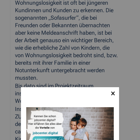
Wohnungslosigkeit ist oft bei jüngeren
Kundinnen und Kunden zu erkennen. Die
sogenannten „Sofasurfer“, die bei
Freunden oder Bekannten übernachten
aber keine Meldeanschrift haben, ist bei
der Arbeit genauso ein wichtiger Bereich,
wie die erhebliche Zahl von Kindern, die
von Wohnungslosigkeit bedroht sind, bzw.
bereits mit ihrer Familie in einer
Notunterkunft untergebracht werden
mussten.
Bis dato sind im Projektzeitraum
insgesamt 278 Kinder unter 18 Jahren von
Wohnungslosigkeit betroffen oder bedroht.
Insgesamt werden im Projekt „Endlich ein
ZUHAUSE!“ der StädteRegion Aachen
derzeit ca. 430 Haushalte mit insgesamt
ca.770 Personen betreut, davon 278
Kinder. Bei 72 Haushalten handelt es sich