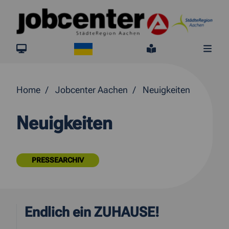
Springe direkt zum Inhalt
Ukraine
jobcenter.digital
Leichte Sprach
Me
Home
Jobcenter Aachen
Neuigkeiten
Neuigkeiten
PRESSEARCHIV
Endlich ein ZUHAUSE!