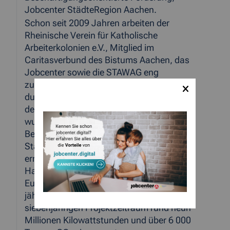
Jobcenter StädteRegion Aachen.
Schon seit 2009 Jahren arbeiten der
Rheinische Verein für Katholische
Arbeiterkolonien e.V., Mitglied im
Caritasverbund des Bistums Aachen, das
Jobcenter sowie die STAWAG eng
zusammen. In den letzten Jahren waren
durchschnittlich rund acht Mitarbeiter in
dem Projekt beschäftigt. Insgesamt
wurden von den rund 28 000
Bedarfsgemeinschaften in der
Städteregion über 3 000 Haushalte
erreicht. Im Durchschnitt sparen die
Haushalte durch die Beratung rund 100
Euro an Energie- und Wasserkosten
jährlich ein. In Summe wurden über den
siebenjährigen Projektzeitraum rund neun
Millionen Kilowattstunden und über 6 000