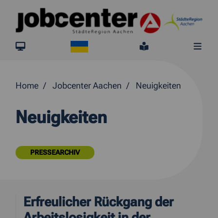
Springe direkt zum Inhalt
Ukraine
jobcenter.digital
Leichte Sprach
Me
Home
Jobcenter Aachen
Neuigkeiten
Neuigkeiten
PRESSEARCHIV
Erfreulicher Rückgang der
Arbeitslosigkeit in der