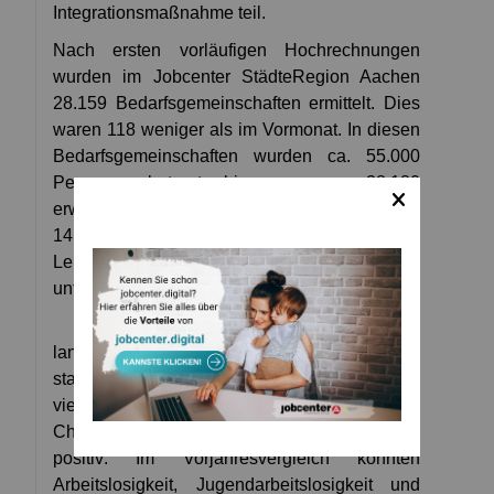
Integrationsmaßnahme teil.
Nach ersten vorläufigen Hochrechnungen
wurden im Jobcenter StädteRegion Aachen
28.159 Bedarfsgemeinschaften ermittelt. Dies
waren 118 weniger als im Vormonat. In diesen
Bedarfsgemeinschaften wurden ca. 55.000
Personen betreut, hiervon u. a. 38.180
erwerbsfähige Leistungsberechtigte (- 116) und
14.090 nicht erwerbsfähige
Leistungsberechtigte (in der Regel Kinder
unter 15 Jahre) (- 52).
„Es ist erfreulich, dass auch die
langzeitarbeitslosen Menschen von der
stabilen Konjunkturlage und unseren
vielfältigen Hilfestellungen profitieren und die
Chancen wahrnehmen. Der Trend ist weiterhin
positiv: Im Vorjahresvergleich konnten
Arbeitslosigkeit, Jugendarbeitslosigkeit und