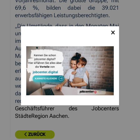
Vorjahresmonat. Die größte Gruppe, mit
69,6 %, bilden dabei die 39.021
erwerbsfähigen Leistungsberechtigten.
„Die Umstände, dass in den Monaten Mai
und Juni im Vorjahresmonatsvergleich
immer mehr SGB-II-Kunden in Arbeit,
Ausbildung oder
arbeitsmarktpolitische
Maßnahmen einmündeten und somit
bessere Chancen am Arbeitsmarkt
erlangten bzw. erlangen werden, aber
auch,
dass der hiesige Arbeitsmarkt
weiterhin aufnahmefähig ist, tragen mit
dazu bei, dass die Anzahl der Arbeitslosen
reduziert werden konnte.“
so Stefan Graaf,
Geschäftsführer des Jobcenters
StädteRegion Aachen
.
ZURÜCK