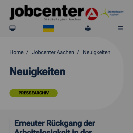
Springe direkt zum Inhalt
Ukraine
jobcenter.digital
Leichte Sprach
Me
Home
Jobcenter Aachen
Neuigkeiten
Neuigkeiten
PRESSEARCHIV
Erneuter Rückgang der
Arbeitslosigkeit in der