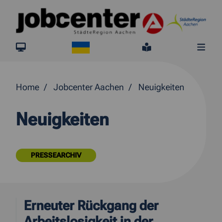
Springe direkt zum Inhalt
Ukraine
jobcenter.digital
Leichte Sprach
Me
Home
Jobcenter Aachen
Neuigkeiten
Neuigkeiten
PRESSEARCHIV
Erneuter Rückgang der
Arbeitslosigkeit in der