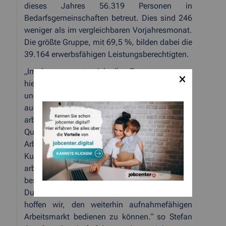
dieses Jahres 56.319 Personen in
Bedarfsgemeinschaften betreut. Dies sind 246
weniger als im vergleichbaren Vorjahresmonat.
Die größte Gruppe, mit 69,5 %, bilden dabei die
39.164 erwerbsfähigen Leistungsberechtigten.
„Im August setzte sich die
Entspannung am
hiesigen Arbeitsmarkt fort. Mit dem Ferienende
und dem Start in neue Berufsausbildungen als
auch der verstärkten Teilnahme an vielfältigen
arbeitsmarktpolitischen
Qualifikationsmaßnahmen konnte die
Arbeitslosigkeit gesenkt werden. Viele SGB-II-
Kunden
befinden sich weiterhin in
arbeitsmarktpolitischen Förderungen, um
bessere Chancen am Arbeitsmarkt zu erlangen.
Durch diese intensive Arbeit mit dem Kunden
hoffen wir, den weiterhin aufnahmefähigen
Arbeitsmarkt bedienen zu können.“ so Stefan