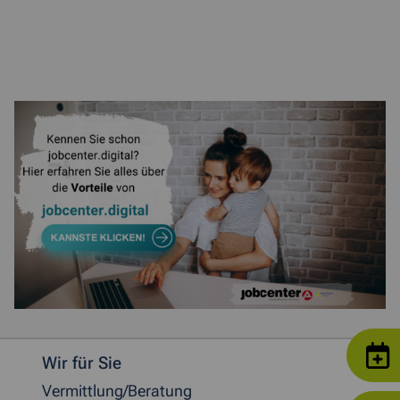
Weitere allgemeine Informationen
Wir für Sie
Vermittlung/Beratung