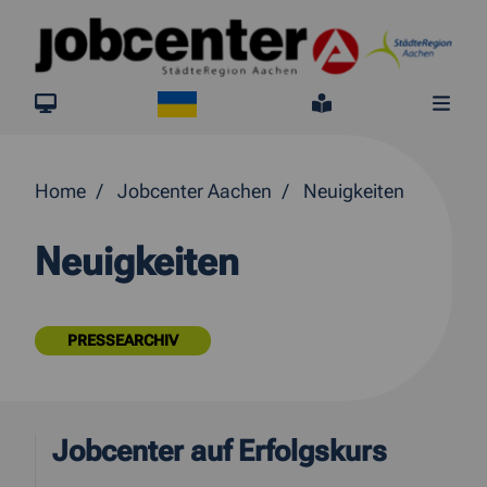
Springe direkt zum Inhalt
Ukraine
jobcenter.digital
Leichte Sprach
Me
Home
Jobcenter Aachen
Neuigkeiten
Neuigkeiten
PRESSEARCHIV
Jobcenter auf Erfolgskurs