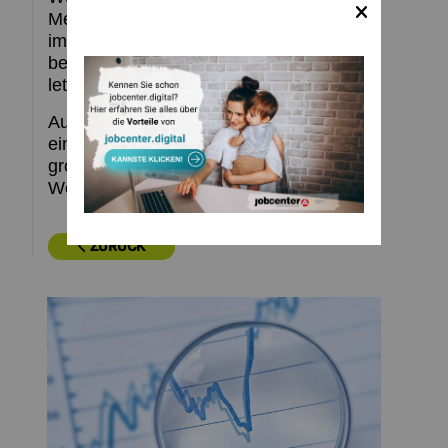
Menschen.
Rund 1.700 Kunden wurden
im Jahr 2015 speziell zur Erörterung der
beruflichen Weiterbildung eingeladen und
letztlich rund 1.200 Gespräche geführt.“
Auch im Jahr 2016 strebt das Jobcenter
eine gute Integrationsquote bei einem
großen Angebot an beruflicher
Weiterbildung an.
ZURÜCK