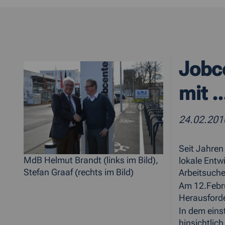
Jobce
mit ..
24.02.20
Seit Jahren
MdB Helmut Brandt (links im Bild),
lokale Entw
Stefan Graaf (rechts im Bild)
Arbeitsuch
Am 12.Febru
Herausforde
In dem eins
hinsichtlic