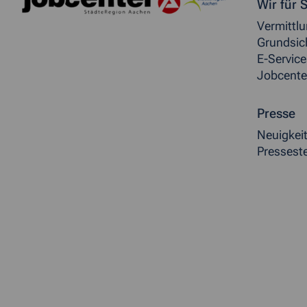
Weitere allgemeine Inf
Wir für S
Vermittl
Grundsic
E-Service
Jobcente
Presse
Neuigkei
Presseste