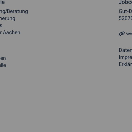
ormationen
ie
Jobc
ung/Beratung
Gut-D
herung
5207
s
r Aachen
ww
Date
Impr
ten
Erklär
lle