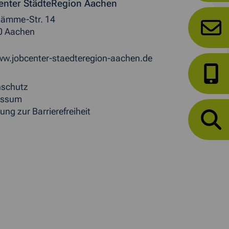
enter StädteRegion Aachen
ämme-Str. 14
0 Aachen
w.jobcenter-staedteregion-aachen.de
nschutz
essum
ung zur Barrierefreiheit