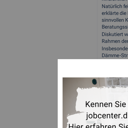
Natürlich f
erklärte di
sinnvollen 
Beratungssi
Diskutiert 
Rahmen der
Insbesonder
Dämme-Straß
absehbarer 
die Integra
Verabschied
gegeneinand
ZUR