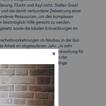
erung, Flucht und Asyl nicht. Stefan Graaf
on und die damit verbundene Zielsetzung einer
rhandener Ressourcen, um den komplexen
 bestmöglich Hilfe gerecht zu werden.
gesetz sowie die lokalen Entwicklungen im
cherheitsvorkehrungen im Neubau in der Gut-
 Arbeit im abgelaufenen Jahr. „In sehr
ine große gesellschaftliche Verantwortung für
ben dürfen“, so Helmut Brandt bei der
ll die Bestandskunden und Flüchtlinge