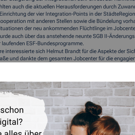
ehlten auch die aktuellen Herausforderungen durch Zuwand
e Einrichtung der vier Integration-Points in der StädteRegi
Kooperation mit anderen Stellen sowie die Bündelung vo
tuationen der neu ankommenden Flüchtlinge im Jobcenter
wurde auch über das anstehende neunte SGB II-Änderungs
 laufenden ESF-Bundesprogramme.
e interessierte sich Helmut Brandt für die Aspekte der Si
e und dankte dem gesamten Jobcenter für die engagierte
Zeit kommt auf die Jobcenter wahnsinnig viel Arbeit und e
tion der Menschen zu, die längerfristig in Deutschland blei
ung. Dabei, sind sich alle einig, dürfen auf gar keinen Fa
er ausgespielt werden.
ÜCK