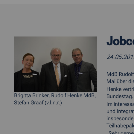
Jobc
24.05.20
MdB Rudolf 
Mai über di
Henke vertr
Brigitta Brinker, Rudolf Henke MdB,
Bundestag. 
Stefan Graaf (v.l.n.r.)
Im interess
und Integra
insbesonder
Teilhabepak
„Sehr gerne