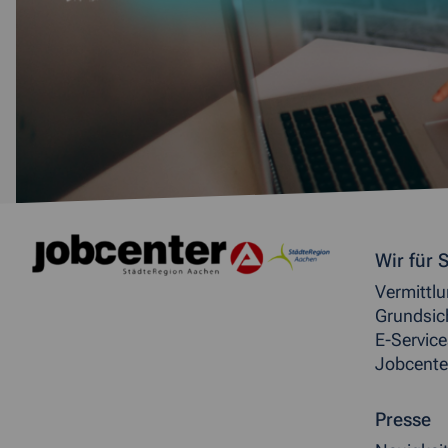
Weitere allgemeine Inf
Wir für S
Vermittl
Grundsic
E-Service
Jobcente
Presse