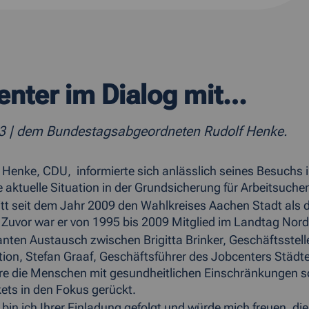
enter im Dialog mit…
13
| dem Bundestagsabgeordneten Rudolf Henke.
Henke, CDU, informierte sich anlässlich seines Besuchs
e aktuelle Situation in der Grundsicherung für Arbeitsuche
itt seit dem Jahr 2009 den Wahlkreises Aachen Stadt als 
Zuvor war er von 1995 bis 2009 Mitglied im Landtag Nord
anten Austausch zwischen Brigitta Brinker, Geschäftsstell
tion, Stefan Graaf, Geschäftsführer des Jobcenters Städ
e die Menschen mit gesundheitlichen Einschränkungen so
ets in den Fokus gerückt.
 bin ich Ihrer Einladung gefolgt und würde mich freuen, di