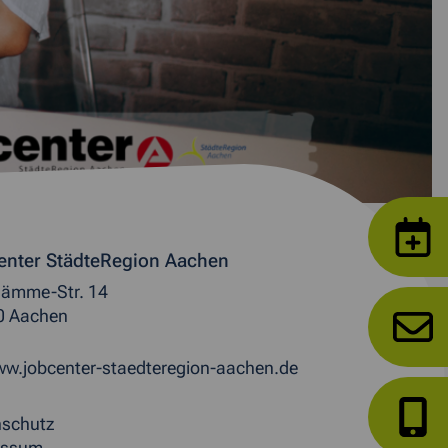
enter StädteRegion Aachen
ämme-Str. 14
0 Aachen
w.jobcenter-staedteregion-aachen.de
nschutz