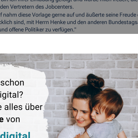
den Vertretern des Jobcenters.
f nahm diese Vorlage gerne auf und äußerte seine Freude 
klich sind, mit Herrn Henke und den anderen Bundestag
nd offene Politiker zu verfügen."
ÜCK