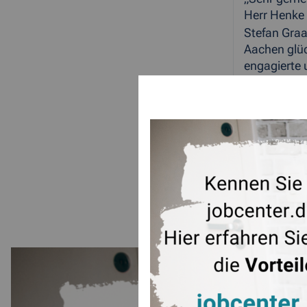
Herr Henke 
Stefan Graa
Aachen glüc
engagierte u
ZUR