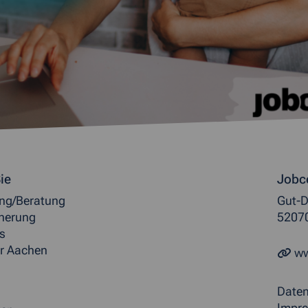
ormationen
ie
Jobc
ung/Beratung
Gut-D
herung
5207
s
r Aachen
ww
Date