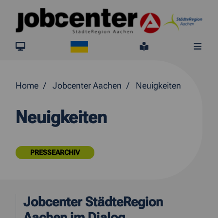
Springe direkt zum Inhalt
Ukraine
jobcenter.digital
Leichte Sprach
Me
Home
Jobcenter Aachen
Neuigkeiten
Neuigkeiten
PRESSEARCHIV
Jobcenter StädteRegion
Aachen im Dialog...