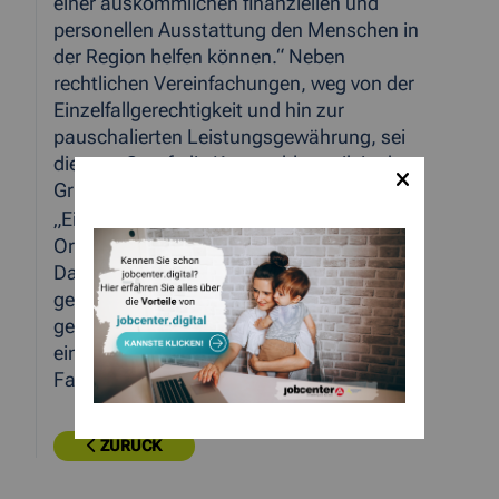
einer auskömmlichen finanziellen und
personellen Ausstattung den Menschen in
der Region helfen können.“ Neben
rechtlichen Vereinfachungen, weg von der
Einzelfallgerechtigkeit und hin zur
pauschalierten Leistungsgewährung, sei
dies, so Graaf, die Kernproblematik in der
Grundsicherung für Arbeitsuchende.
„Ein Austausch mit den Praktikern, die vor
Ort Gesetze umsetzen, ist mir sehr wichtig.
Dafür danke ich Ihnen sehr und seien Sie
gewiss, dass ich die Einblicke, die Sie mir
gewährt haben, an geeigneter Stelle
einbringen werde“, zog Frau Jansen das
Fazit für ihren Besuch im Jobcenter.
ZURÜCK