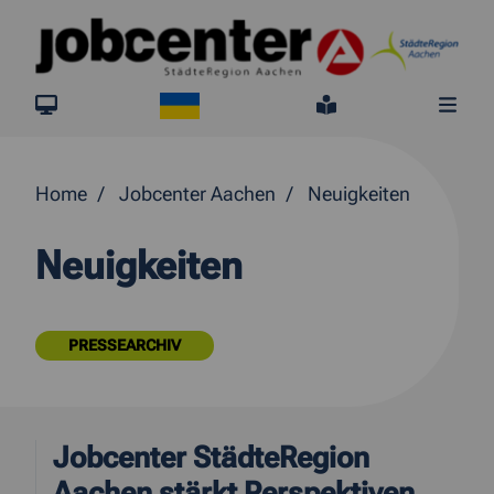
Springe direkt zum Inhalt
Ukraine
jobcenter.digital
Leichte Sprach
Me
Home
Jobcenter Aachen
Neuigkeiten
Neuigkeiten
PRESSEARCHIV
Jobcenter StädteRegion
Aachen stärkt Perspektiven