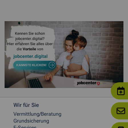
Weitere allgemeine Informationen
Wir für Sie
Vermittlung/Beratung
Grundsicherung
E-Services