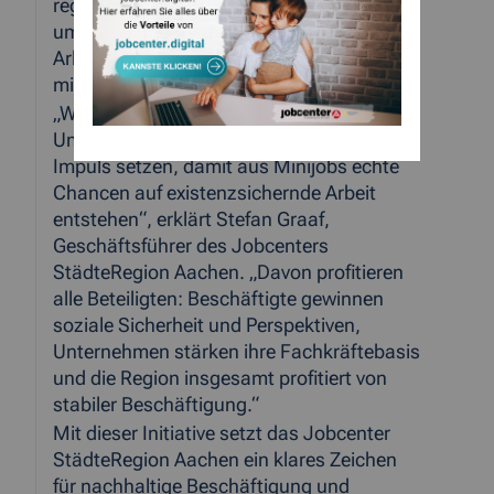
reguläre Beschäftigungsverhältnisse
umzuwandeln. Gefördert werden
Arbeitsverhältnisse mit einer Dauer von
mindestens sechs bzw. zwölf Monaten.
„Wir möchten mit der
Umwandlungsprämie einen zusätzlichen
Impuls setzen, damit aus Minijobs echte
Chancen auf existenzsichernde Arbeit
entstehen“, erklärt Stefan Graaf,
Geschäftsführer des Jobcenters
StädteRegion Aachen. „Davon profitieren
alle Beteiligten: Beschäftigte gewinnen
soziale Sicherheit und Perspektiven,
Unternehmen stärken ihre Fachkräftebasis
und die Region insgesamt profitiert von
stabiler Beschäftigung.“
Mit dieser Initiative setzt das Jobcenter
StädteRegion Aachen ein klares Zeichen
für nachhaltige Beschäftigung und