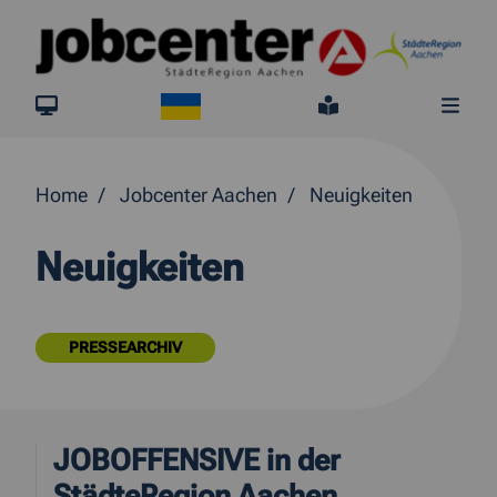
Springe direkt zum Inhalt
Ukraine
jobcenter.digital
Leichte Sprach
Me
Home
Jobcenter Aachen
Neuigkeiten
Neuigkeiten
PRESSEARCHIV
JOBOFFENSIVE in der
StädteRegion Aachen