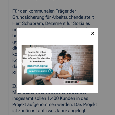
Für den kommunalen Träger der
Grundsicherung für Arbeitsuchende stellt
Herr Schabram, Dezernent für Soziales
und Integration heraus, dass neben der
beruflichen Einbindung der Menschen eine
gesellschaftliche Integration erreicht wird,
die praktischerweise auch noch den
kommunalen Finanzierungsanteil an den
Kosten der Grundsicherung senkt und
damit allen Bürgerinnen und Bürgern in der
StädteRegion zugutekommt.“
Zurzeit werden 1.250 Kunden von den
Mitarbeitern der Joboffensive betreut,
insgesamt sollen 1.400 Kunden in das
Projekt aufgenommen werden. Das Projekt
ist zunächst auf zwei Jahre angelegt.