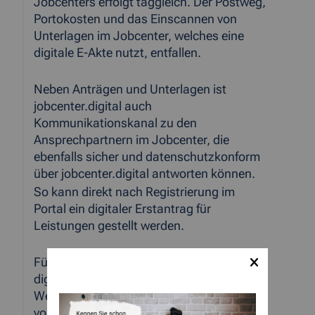
Jobcenters erfolgt taggleich. Der Postweg,
Portokosten und das Einscannen von
Unterlagen im Jobcenter, welches eine
digitale E-Akte nutzt, entfallen.
Neben Anträgen und Unterlagen ist
jobcenter.digital auch
Kommunikationskanal zu den
Ansprechpartnern im Jobcenter, die
ebenfalls sicher und datenschutzkonform
über jobcenter.digital antworten können.
So kann direkt nach Registrierung im
Portal ein digitaler Erstantrag für
Leistungen gestellt werden.
Für weitere Services wie die Nutzung eines
digitalen Postfaches,
Weiterbewilligungsanträge oder Mitteilen
von Veränderungen bis hin zur Online-