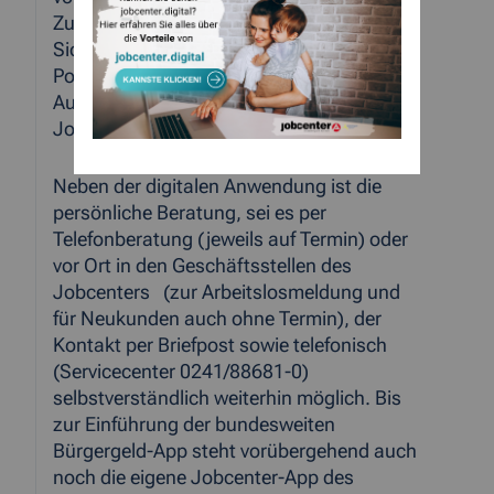
Zustellung wird dann aus
Sicherheitsgründen wahlweise ein PIN per
Post zugestellt oder eine
Ausweisverifizierung erfolgt persönlich im
Jobcenter.
Neben der digitalen Anwendung ist die
persönliche Beratung, sei es per
Telefonberatung (jeweils auf Termin) oder
vor Ort in den Geschäftsstellen des
Jobcenters (zur Arbeitslosmeldung und
für Neukunden auch ohne Termin), der
Kontakt per Briefpost sowie telefonisch
(Servicecenter 0241/88681-0)
selbstverständlich weiterhin möglich. Bis
zur Einführung der bundesweiten
Bürgergeld-App steht vorübergehend auch
noch die eigene Jobcenter-App des