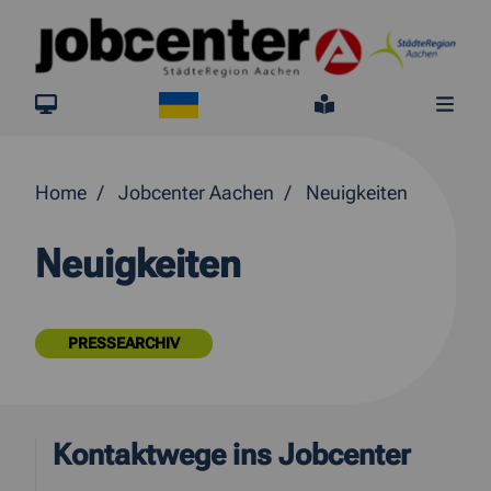
Springe direkt zum Inhalt
Ukraine
jobcenter.digital
Leichte Sprach
Me
Home
Jobcenter Aachen
Neuigkeiten
Neuigkeiten
PRESSEARCHIV
Kontaktwege ins Jobcenter