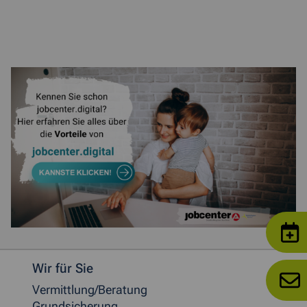
Weitere allgemeine Informationen
Wir für Sie
Vermittlung/Beratung
Grundsicherung