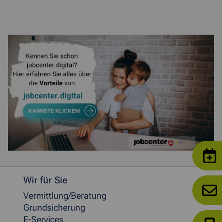
Weitere allgemeine Informationen
Wir für Sie
Vermittlung/Beratung
Grundsicherung
E-Services