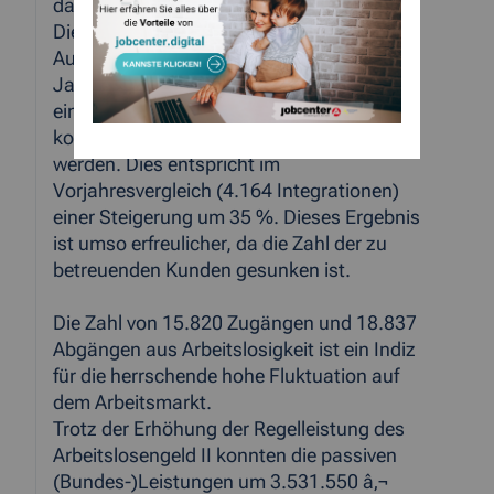
darstellt.
Die Ziele im Bereich der Integration in den
Ausbildungs-/Arbeitsmarkt konnten im
Jahr 2007 deutlich übertroffen werden. Mit
einem Zielerreichungsgrad von 139,5 %
konnten 5.578 Integrationen realisiert
werden. Dies entspricht im
Vorjahresvergleich (4.164 Integrationen)
einer Steigerung um 35 %. Dieses Ergebnis
ist umso erfreulicher, da die Zahl der zu
betreuenden Kunden gesunken ist.
Die Zahl von 15.820 Zugängen und 18.837
Abgängen aus Arbeitslosigkeit ist ein Indiz
für die herrschende hohe Fluktuation auf
dem Arbeitsmarkt.
Trotz der Erhöhung der Regelleistung des
Arbeitslosengeld II konnten die passiven
(Bundes-)Leistungen um 3.531.550 â‚¬