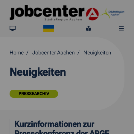
Springe direkt zum Inhalt
Ukraine
jobcenter.digital
Leichte Sprach
Me
Home
Jobcenter Aachen
Neuigkeiten
Neuigkeiten
PRESSEARCHIV
Kurzinformationen zur
Pressekonferenz der ARGE