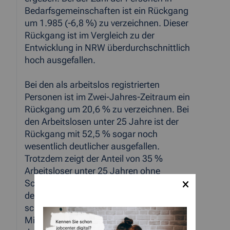
Bedarfsgemeinschaften ist ein Rückgang
um 1.985 (-6,8 %) zu verzeichnen. Dieser
Rückgang ist im Vergleich zu der
Entwicklung in NRW überdurchschnittlich
hoch ausgefallen.
Bei den als arbeitslos registrierten
Personen ist im Zwei-Jahres-Zeitraum ein
Rückgang um 20,6 % zu verzeichnen. Bei
den Arbeitslosen unter 25 Jahre ist der
Rückgang mit 52,5 % sogar noch
wesentlich deutlicher ausgefallen.
Trotzdem zeigt der Anteil von 35 %
Arbeitsloser unter 25 Jahren ohne
Schulabschluss, dass eine Integration in
den Ausbildungs-/Arbeitsmarkt eine
schwierige Aufgabe für die
Mitarbeiterinnen und Mitarbeiter der ARGE