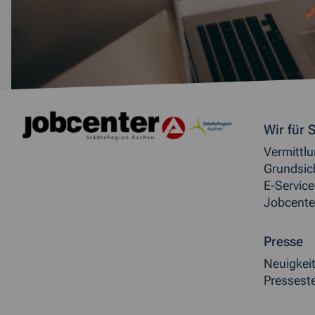
Weitere allgemeine Inf
Wir für S
Vermittl
Grundsic
E-Service
Jobcente
Presse
Neuigkei
Presseste