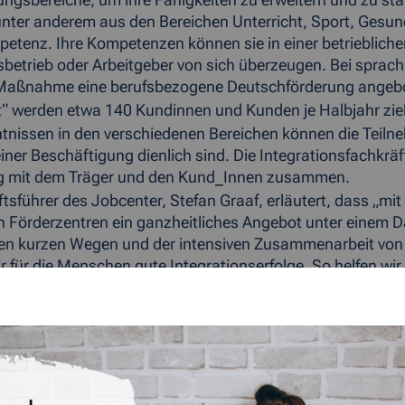
ngsbereiche, um ihre Fähigkeiten zu erweitern und zu stabi
nter anderem aus den Bereichen Unterricht, Sport, Gesun
tenz. Ihre Kompetenzen können sie in einer betriebliche
betrieb oder Arbeitgeber von sich überzeugen. Bei sprach
r Maßnahme eine berufsbezogene Deutschförderung angeb
t“ werden etwa 140 Kundinnen und Kunden je Halbjahr zielge
nissen in den verschiedenen Bereichen können die Teilne
ner Beschäftigung dienlich sind. Die Integrationsfachkräf
ng mit dem Träger und den Kund_Innen zusammen.
tsführer des Jobcenter, Stefan Graaf, erläutert, dass „mit
n Förderzentren ein ganzheitliches Angebot unter einem 
den kurzen Wegen und der intensiven Zusammenarbeit von
ir für die Menschen gute Integrationserfolge. So helfen w
.“
t vielen Jahren bietet das Jobcenter StädteRegion Aachen 
denen Gewerken und Vermittlung in Arbeit, auf innovative
tten, d.h. die verschiedenen Schritte einer Qualifizierung, 
nen somit unter einem Dach, genannt Förderzentrum zur V
, ob diese Menschen dem Arbeitsmarkt nah oder fern sind.