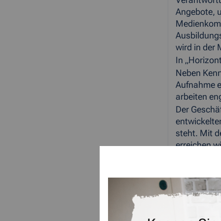
Verantwortu
Angebote, u
Medienkompe
Ausbildungs
wird in de
In „Horizon
Neben Kennt
Aufnahme ei
arbeiten e
Der Geschäf
entwickelte
steht. Mit 
erreichen w
bestmöglich
Bereits sei
in verschie
Die Förderke
wurden, kön
keine Rolle