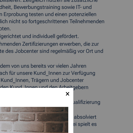
lisieren. Zeitgleich nutzen sie zusätzliche
dheit, Bewerbungstraining sowie IT- und
n Erprobung testen und einen potenziellen
lich nicht so fortgeschrittenen Teilnehmenden
oten.
richtet und individuell gefördert.
hmenden Zertifizierungen erwerben, die zur
te des Jobcenter sind regelmäßig vor Ort und
 dem von uns bereits vor vielen Jahren
Dach für unsere Kund_Innen zur Verfügung
 Kund_Innen, Trägern und Jobcenter
ir den Kund_Innen und den Arbeitgebern
an fünf Standorten praktische Qualifizierung
m Wege an.
die früher in einzelnen Projekten absolviert
erfügung gestellt werden. Dabei spielt es