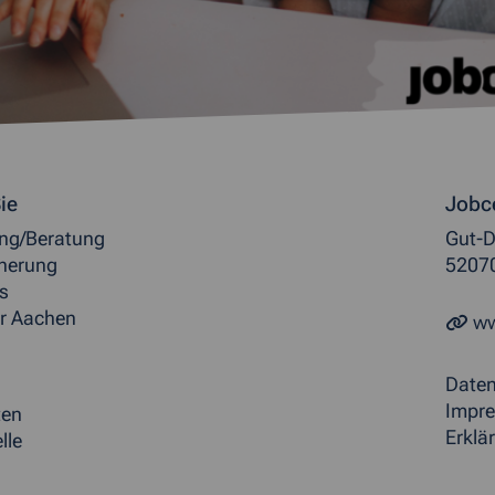
ormationen
ie
Jobc
ung/Beratung
Gut-D
herung
5207
s
r Aachen
ww
Date
Impr
ten
Erklär
lle