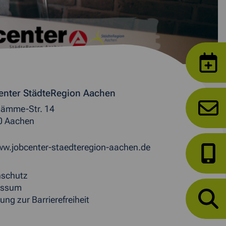
enter StädteRegion Aachen
ämme-Str. 14
0 Aachen
w.jobcenter-staedteregion-aachen.de
nschutz
essum
ung zur Barrierefreiheit