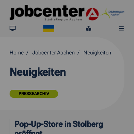
Springe direkt zum Inhalt
Ukraine
jobcenter.digital
Leichte Sprach
Me
Home
Jobcenter Aachen
Neuigkeiten
Neuigkeiten
PRESSEARCHIV
Pop-Up-Store in Stolberg
eröffnet