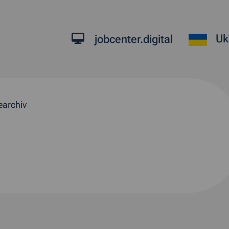
Uk
jobcenter.digital
earchiv