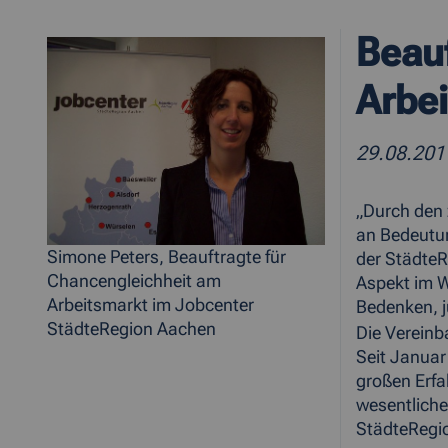
Beauf
Arbe
29.08.201
„Durch den
an Bedeutun
Simone Peters, Beauftragte für
der StädteR
Chancengleichheit am
Aspekt im W
Arbeitsmarkt im Jobcenter
Bedenken, j
StädteRegion Aachen
Die Vereinb
Seit Januar 
großen Erfa
wesentliche
StädteRegio