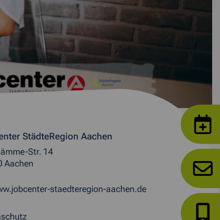
enter StädteRegion Aachen
ämme-Str. 14
0 Aachen
w.jobcenter-staedteregion-aachen.de
nschutz