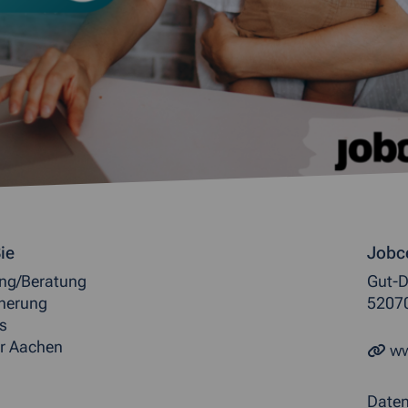
ormationen
ie
Jobc
ung/Beratung
Gut-D
herung
5207
s
r Aachen
ww
Date