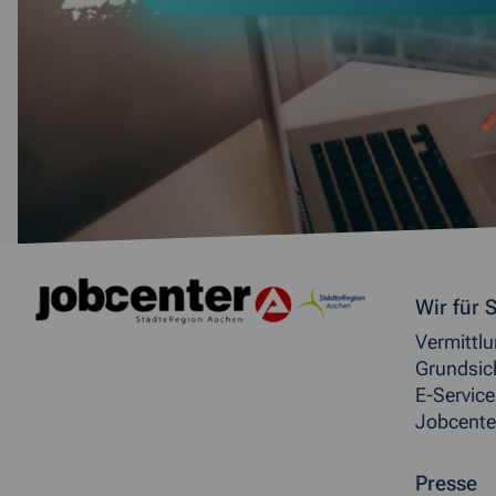
Weitere allgemeine Inf
Wir für S
Vermittl
Grundsic
E-Service
Jobcente
Presse