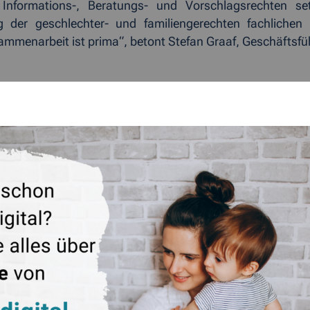
 Informations-, Beratungs- und Vorschlagsrechten se
g der geschlechter- und familiengerechten fachlichen
mmenarbeit ist prima“, betont Stefan Graaf, Geschäftsfü
ÜCK