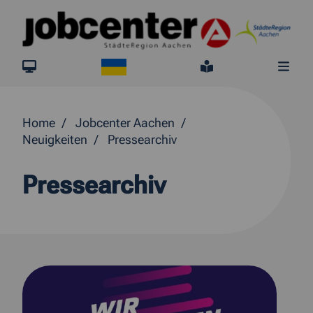
Springe direkt zum Inhalt
Ukraine
jobcenter.digital
Leichte Sprach
Me
Home
Jobcenter Aachen
Neuigkeiten
Pressearchiv
Pressearchiv