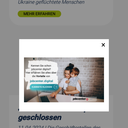
Ukraine geflüchtete Menschen
MEHR ERFAHREN
Jobcenter am 17. April
geschlossen
11.04.2024
| Die Geschäftsstellen des