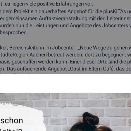
, es liegen viele positive Erfahrungen vor.
s dem Projekt ein dauerhaftes Angebot für die plusKITAs 
r gemeinsamen Auftaktveranstaltung mit den Leiterinnen
urden nun die Leistungen und Angebote des Jobcenters vo
 besprochen.
inker, Bereichsleiterin im Jobcenter: „Neue Wege zu gehen
tädteRegion Aachen betreut werden, dort zu begegnen, wo
asis geschaffen werden kann. Einer dieser Orte sind die 
n. Das aufsuchende Angebot „Gast im Eltern Café: das Job
ionsarbeit sein.“
tmann, Stadt Aachen: „Wir wollen, dass Eltern kurze Weg
perieren das Jobcenter und der Fachbereich Kinder, Jugend
kommunale Präventionskette aufgebaut wird. Eltern und Ki
ÜCK