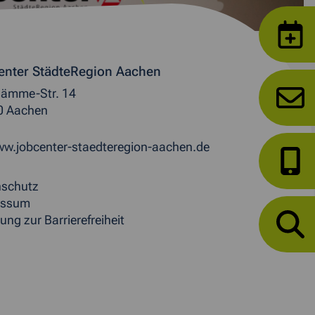
enter StädteRegion Aachen
ämme-Str. 14
0 Aachen
w.jobcenter-staedteregion-aachen.de
nschutz
essum
ung zur Barrierefreiheit