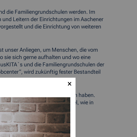
und die Familiengrundschulen werden. Im
 und Leitern der Einrichtungen im Aachener
rgestellt und die Einrichtung von weiteren
 ist unser Anliegen, um Menschen, die vom
 sie sich gerne aufhalten und wo eine
plusKITA`s und die Familiengrundschulen der
center“, wird zukünftig fester Bestandteil
e zu Angeboten und Einrichtungen haben.
 und Schule. Es ist ein Beispiel, wie in
nder profitieren davon.“