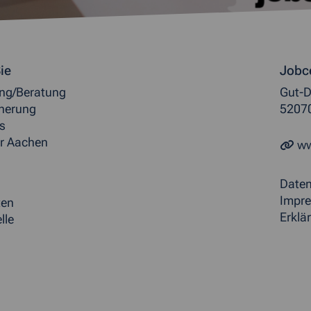
ormationen
ie
Jobc
ung/Beratung
Gut-D
herung
5207
s
r Aachen
ww
Date
Impr
ten
Erklär
lle