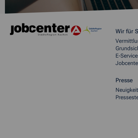
Weitere allgemeine Inf
Wir für S
Vermittl
Grundsic
E-Service
Jobcente
Presse
Neuigkei
Presseste