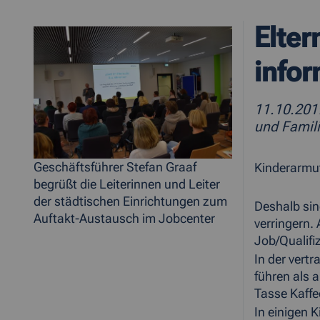
Elter
infor
11.10.20
und Famil
Geschäftsführer Stefan Graaf
Kinderarmut
begrüßt die Leiterinnen und Leiter
der städtischen Einrichtungen zum
Deshalb sin
Auftakt-Austausch im Jobcenter
verringern.
Job/Qualifi
In der vert
führen als 
Tasse Kaff
In einigen 