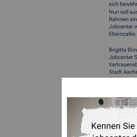
sich bewährt
Nun soll au
Rahmen eine
Jobcenter w
Elterncafés
Brigitta Br
Jobcenter S
Vertrauensb
Stadt Aache
der Integrat
Annette Til
Deshalb koo
Aachen die 
ZUR