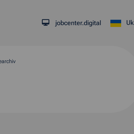
Uk
jobcenter.digital
earchiv