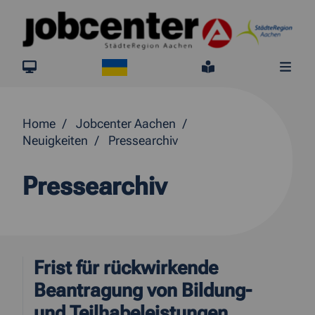
Springe direkt zum Inhalt
Ukraine
jobcenter.digital
Leichte Sprach
Me
Home
Jobcenter Aachen
Neuigkeiten
Pressearchiv
Pressearchiv
Frist für rückwirkende
Beantragung von Bildung-
und Teilhabeleistungen