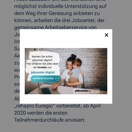
möglichst individuelle Unterstützung auf
dem Weg Ihrer Genesung anbieten zu
können, arbeiten die drei Jobcenter, der
gemeinsame Arbeitgeberservice von
Jobcentern und Arbeitsagentur, die
Integrationsfachdienste und die
Suchberatungsstellen der StädteRegion
Aachen und Düren Hand in Hand
zusammen. Anstatt eine Minderleistung
auszugleichen liegt der Fokus des
Projektes darin, eine entsprechende Stelle
so zu gestalten, dass sie den Fähigkeiten
des Arbeitnehmers entspricht.
Ab Januar 2020 wird die Umsetzung von
„rehapro Euregio“ vorbereitet, ab April
2020 werden die ersten
Teilnehmerdurchläufe anvisiert.