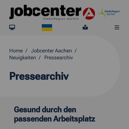
Springe direkt zum Inhalt
Ukraine
jobcenter.digital
Leichte Sprach
Me
Home
Jobcenter Aachen
Neuigkeiten
Pressearchiv
Pressearchiv
Gesund durch den
passenden Arbeitsplatz