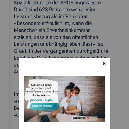
Sozialleistungen der ARGE angewiesen.
Damit sind 628 Personen weniger im
Leistungsbezug als im Vormonat.
«Besonders erfreulich ist, wenn die
Menschen ein Erwerbseinkommen
erzielen, dass sie von den öffentlichen
Leistungen unabhängig leben lässt», so
Graaf. In der Vergangenheit durchgeführte
berufliche Qualifizierungen wirken sich bei
der jetzt anziehenden
Arbeitskräftenachfrage positiv aus.
Im StädteRegionsgebiet gibt es nach den
vorläufigen Daten nun insgesamt 26.090
Bedarfsgemeinschaften, im September
verzeichnete die ARGE noch 308 mehr.