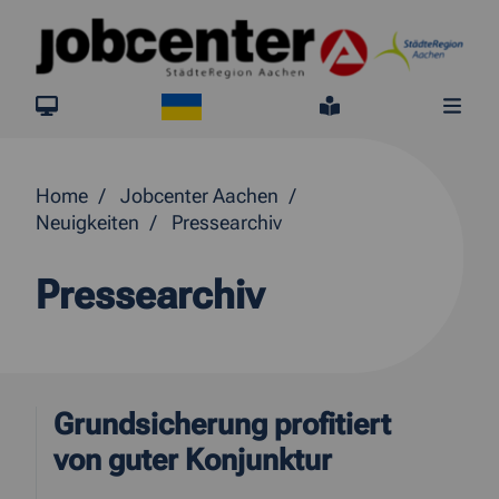
Springe direkt zum Inhalt
Ukraine
jobcenter.digital
Leichte Sprach
Me
Home
Jobcenter Aachen
Neuigkeiten
Pressearchiv
Pressearchiv
Grundsicherung profitiert
von guter Konjunktur