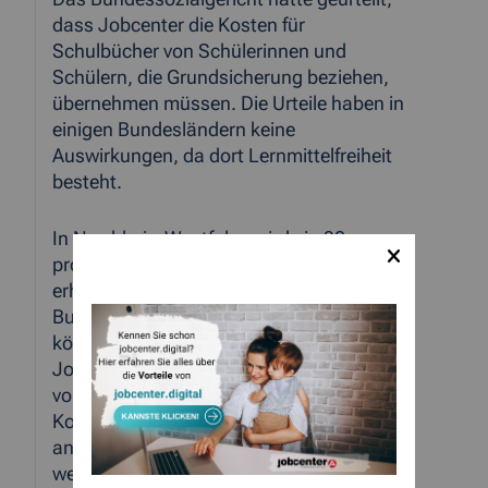
dass Jobcenter die Kosten für
Schulbücher von Schülerinnen und
Schülern, die Grundsicherung beziehen,
übernehmen müssen. Die Urteile haben in
einigen Bundesländern keine
Auswirkungen, da dort Lernmittelfreiheit
besteht.
In Nordrhein-Westfalen wird ein 30
prozentiger Eigenanteil für die Schulbücher
erhoben. Nach Abstimmung mit dem
Bundesministerium für Arbeit und Soziales
können diese Kosten nun von den
Jobcentern in gemeinsamer Trägerschaft
von Bundesagentur für Arbeit und
Kommunen als laufender Mehrbedarf
anerkannt werden. Diese Mehrbedarfe
werden zusätzlich zu der