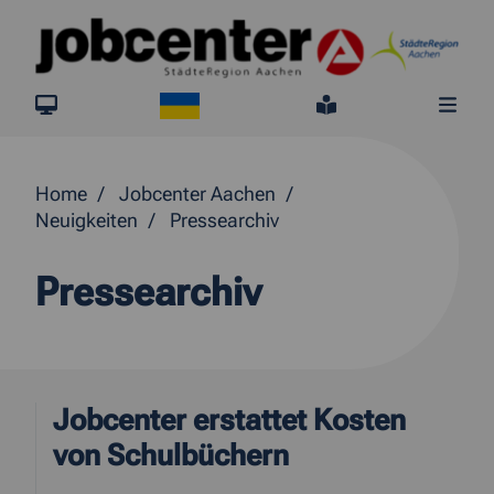
Springe direkt zum Inhalt
Ukraine
jobcenter.digital
Leichte Sprach
Me
Home
Jobcenter Aachen
Neuigkeiten
Pressearchiv
Pressearchiv
Jobcenter erstattet Kosten
von Schulbüchern