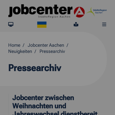
Springe direkt zum Inhalt
Ukraine
jobcenter.digital
Leichte Sprach
Me
Home
Jobcenter Aachen
Neuigkeiten
Pressearchiv
Pressearchiv
Jobcenter zwischen
Weihnachten und
Jahreswechsel dienstbereit