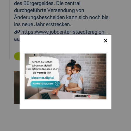
des Bürgergeldes. Die zentral
durchgeführte Versendung von
Änderungsbescheiden kann sich noch bis
ins neue Jahr erstrecken.
https://www.jobcenter-staedteregion-
aachen.de/service/
ZURÜCK