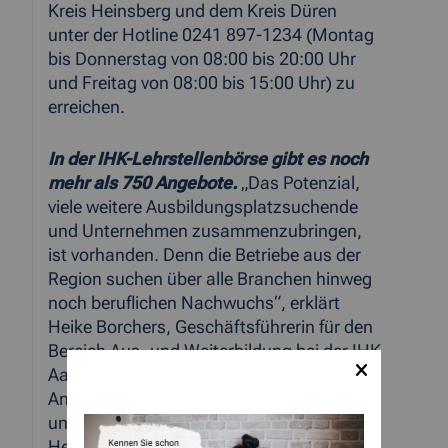
Kreis Heinsberg und dem Kreis Düren
unter der Hotline 0241 897-1234 (Montag
bis Donnerstag von 08:00 bis 20:00 Uhr
und Freitag von 08:00 bis 15:00 Uhr) zu
erreichen.
In der IHK-Lehrstellenbörse gibt es noch
mehr als 750 Angebote.
„Das Potenzial,
viele weitere Ausbildungsplatzsuchende
und Unternehmen zusammenzubringen,
ist vorhanden. Denn die Betriebe aus der
Region suchen über alle Branchen hinweg
noch beruflichen Nachwuchs“, erklärt
Heike Borchers, Geschäftsführerin für den
Bereich Aus- und Weiterbildung bei der IHK
Aachen. Die IHK Aachen berät zu
Angeboten in der Städteregion Aachen
und den Kreisen Düren, Euskirchen und
Heinsberg sowie zu Fragen rund um das