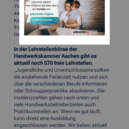
Thema Berufswahl unter der Hotline 0241
4460-0. Die Experten Michael Arth und
Kerstin Faßbender stehen in der Zeit von
9:00 bis 15:00 Uhr für telefonische
Gespräche zur Verfügung.
In der Lehrstellenbörse der
Handwerkskammer Aachen gibt es
aktuell noch 570 freie Lehrstellen.
„Jugendliche und Unentschlossene sollten
die anstehende Ferienzeit nutzen und sich
über die verschiedenen Berufe informieren
oder Schnupperpraktika absolvieren. Die
Inzidenzzahlen gehen nach unten und
viele Handwerksbetriebe bieten auch
Praktikumstellen an. Wenn es gut läuft,
kann direkt eine Ausbildung
angeschlossen werden. Wir haben aktuell