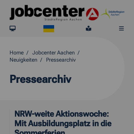
Springe direkt zum Inhalt
Ukraine
jobcenter.digital
Leichte Sprach
Me
Home
Jobcenter Aachen
Neuigkeiten
Pressearchiv
Pressearchiv
NRW-weite Aktionswoche:
Mit Ausbildungsplatz in die
Sommerferien