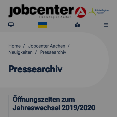
Springe direkt zum Inhalt
Ukraine
jobcenter.digital
Leichte Sprach
Me
Home
Jobcenter Aachen
Neuigkeiten
Pressearchiv
Pressearchiv
Öffnungszeiten zum
Jahreswechsel 2019/2020