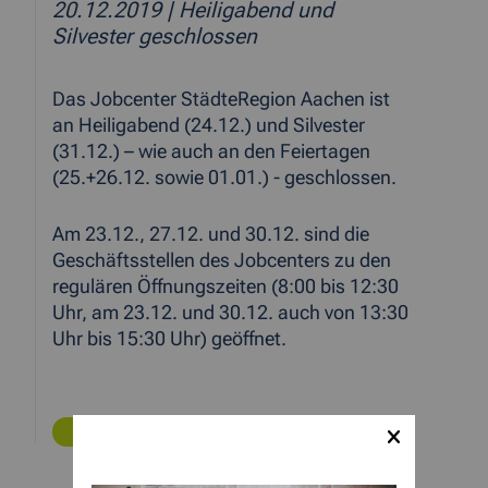
20.12.2019
| Heiligabend und
Silvester geschlossen
Das Jobcenter StädteRegion Aachen ist
an Heiligabend (24.12.) und Silvester
(31.12.) – wie auch an den Feiertagen
(25.+26.12. sowie 01.01.) - geschlossen.
Am 23.12., 27.12. und 30.12. sind die
Geschäftsstellen des Jobcenters zu den
regulären Öffnungszeiten (8:00 bis 12:30
Uhr, am 23.12. und 30.12. auch von 13:30
Uhr bis 15:30 Uhr) geöffnet.
ZURÜCK