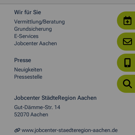
Weitere allgemeine Informationen
Wir für Sie
Vermittlung/Beratung
Grundsicherung
E-Services
Jobcenter Aachen
Presse
Neuigkeiten
Pressestelle
Jobcenter StädteRegion Aachen
Gut-Dämme-Str. 14
52070 Aachen
www.jobcenter-staedteregion-aachen.de