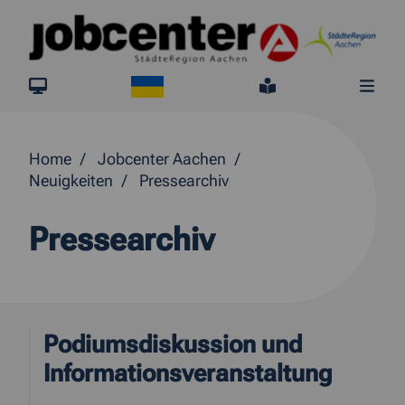
Springe direkt zum Inhalt
Ukraine
jobcenter.digital
Leichte Sprach
Me
Home
Jobcenter Aachen
Neuigkeiten
Pressearchiv
Pressearchiv
Podiumsdiskussion und
Informationsveranstaltung