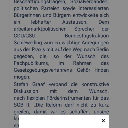
Beschäftigungsträgern, Sozialverbänden,
politischen Parteien sowie interessierten
Bürgerinnen und Bürgern entwickelte sich
ein lebhafter Austausch. Dem
arbeitsmarktpolitischen Sprecher der
CDU/CSU Bundestagsfraktion
Schiewerling wurden wichtige Anregungen
aus der Praxis mit auf den Weg nach Berlin
gegeben, die, so der Wunsch des
Fachpublikums, im Rahmen des
Gesetzgebungsverfahrens Gehör finden
mögen.
Stefan Graaf verband die konstruktive
Diskussion mit dem Wunsch,
nach flexiblen Förderinstrumenten für das
SGB II. „Die Reform darf nicht zu kurz
greifen, damit wir es schaffen, unsere
langzeitarbeitslosen Menschen zu
erreichen, so Graaf.“