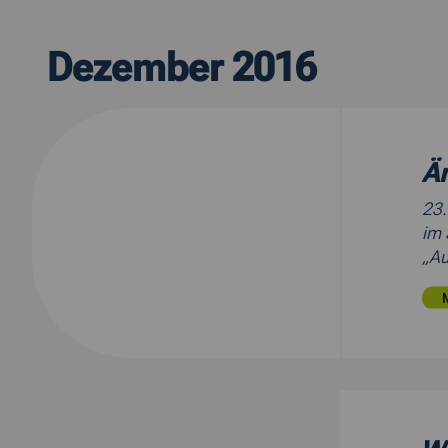
Dezember 2016
Ä
23
im 
„Au