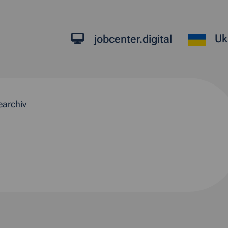
Uk
jobcenter.digital
earchiv