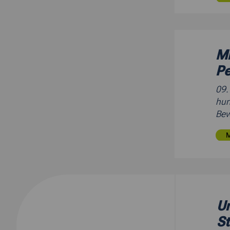
Mi
Pe
09
hun
Be
Um
St