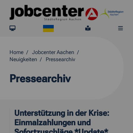
Springe direkt zum Inhalt
Ukraine
jobcenter.digital
Leichte Sprach
Me
Home
Jobcenter Aachen
Neuigkeiten
Pressearchiv
Pressearchiv
Unterstützung in der Krise:
Einmalzahlungen und
Sofortzuschläge *Update*