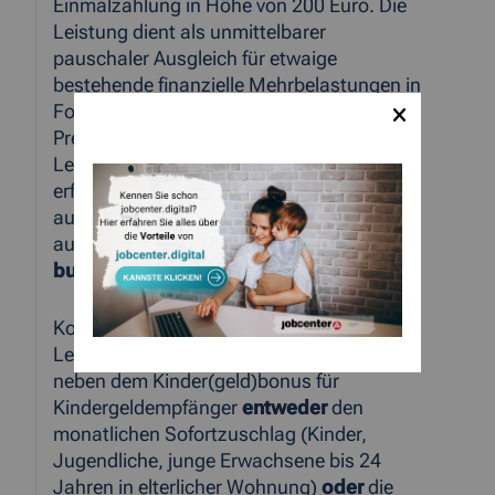
Einmalzahlung in Höhe von 200 Euro. Die
Leistung dient als unmittelbarer
pauschaler Ausgleich für etwaige
bestehende finanzielle Mehrbelastungen in
Folge der Pandemie sowie aktueller
Preissteigerungen. Auch für diese
Leistungen ist kein gesonderter Antrag
erforderlich, die Leistungen werden
automatisch im Laufe des Monats Juli
ausgezahlt.
Die Auszahlung erfolgt
bundesweit ab dem 25.07.2022.
Konkret bedeutet dies für Menschen im
Leistungsbezug des Jobcenters, dass es
neben dem Kinder(geld)bonus für
Kindergeldempfänger
entweder
den
monatlichen Sofortzuschlag (Kinder,
Jugendliche, junge Erwachsene bis 24
Jahren in elterlicher Wohnung)
oder
die