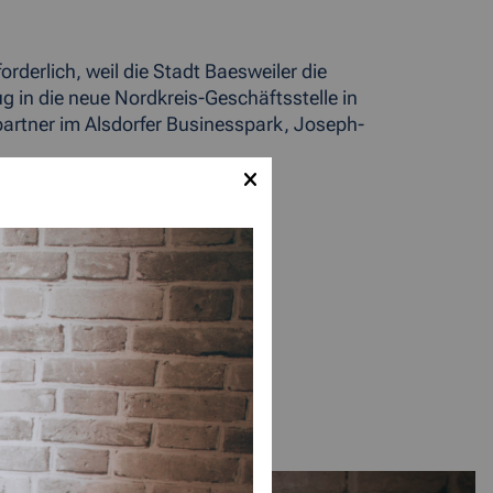
derlich, weil die Stadt Baesweiler die
 in die neue Nordkreis-Geschäftsstelle in
artner im Alsdorfer Businesspark, Joseph-