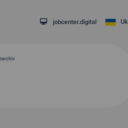
Uk
jobcenter.digital
earchiv