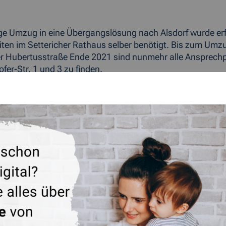
ige Umzug in eine Übergangslösung nach Alsdorf wurde erfor
ten im Settericher Rathaus selber benötigt. Bis zum Umzug
er Hubertusstraße Ende 2021 sind nunmehr alle Ansprechp
fer-Str. 1 und 3 zu finden.
ÜCK