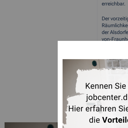
erreichbar.
Der vorzeit
Räumlichkei
der Alsdorf
von-Fraunho
ZUR