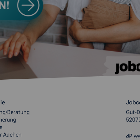
ormationen
ie
Jobc
ung/Beratung
Gut-D
herung
5207
s
r Aachen
ww