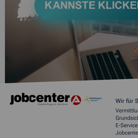
Weitere allgemeine Inf
Wir für S
Vermittl
Grundsic
E-Service
Jobcente