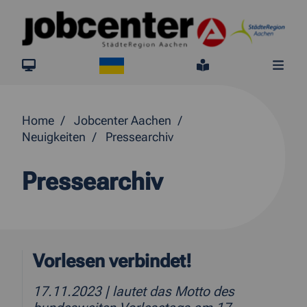
Springe direkt zum Inhalt
Ukraine
jobcenter.digital
Leichte Sprach
Me
Home
Jobcenter Aachen
Neuigkeiten
Pressearchiv
Pressearchiv
Vorlesen verbindet!
17.11.2023
| lautet das Motto des