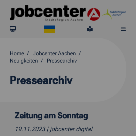
Springe direkt zum Inhalt
Ukraine
jobcenter.digital
Leichte Sprach
Me
Home
Jobcenter Aachen
Neuigkeiten
Pressearchiv
Pressearchiv
Zeitung am Sonntag
19.11.2023
| jobcenter.digital