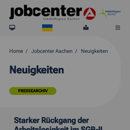
Springe direkt zum Inhalt
Ukraine
jobcenter.digital
Leichte Sprach
Me
Home
Jobcenter Aachen
Neuigkeiten
Neuigkeiten
PRESSEARCHIV
Starker Rückgang der
Arbeitslosigkeit im SGB-II