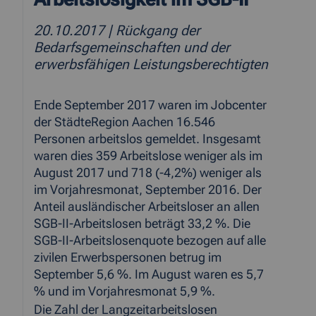
20.10.2017
| Rückgang der
Bedarfsgemeinschaften und der
erwerbsfähigen Leistungsberechtigten
Ende September 2017 waren im Jobcenter
der StädteRegion Aachen 16.546
Personen arbeitslos gemeldet. Insgesamt
waren dies 359 Arbeitslose weniger als im
August 2017 und 718 (-4,2%) weniger als
im Vorjahresmonat, September 2016. Der
Anteil ausländischer Arbeitsloser an allen
SGB-II-Arbeitslosen beträgt 33,2 %. Die
SGB-II-Arbeitslosenquote bezogen auf alle
zivilen Erwerbspersonen betrug im
September 5,6 %. Im August waren es 5,7
% und im Vorjahresmonat 5,9 %.
Die Zahl der Langzeitarbeitslosen